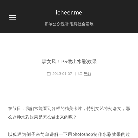
icheer.me
影响公众视听 阻碍社会发展
森女风！PS做出水彩效果
2015-01-07
|
光影
在节日，我们常能看到各样的精美卡片，特别文艺特别森女，那
么这种水彩效果是怎么做出来的呢？
以狐狸为例子来简单讲解一下用photoshop制作水彩效果的过