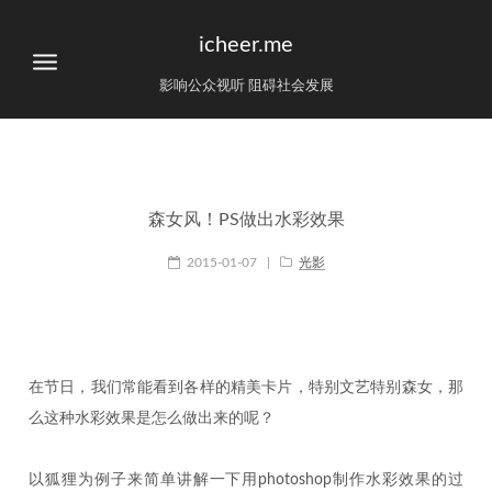
icheer.me
影响公众视听 阻碍社会发展
森女风！PS做出水彩效果
2015-01-07
|
光影
在节日，我们常能看到各样的精美卡片，特别文艺特别森女，那
么这种水彩效果是怎么做出来的呢？
以狐狸为例子来简单讲解一下用photoshop制作水彩效果的过