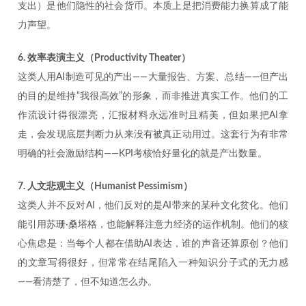
支出）是他们隐性的社会货币。本质上是把消费能力换算成了能
力声望。
6. 效率表演主义（Productivity Theater）
这类人用AI制造可见的产出——大量报告、方案、总结——但产出
的目的是维持“我很高效”的形象，而非推进真实工作。他们的工
作流设计得很漂亮，汇报材料永远准时且精美，但如果把AI拿
走，会发现底层判断力从来没有被真正动用过。这套行为有非常
明确的社会激励结构——KPI考核恰好量化的就是产出数量。
7. 人文悲观主义（Humanist Pessimism）
这类人并不反对AI，他们反对的是AI带来的某种文化贫化。他们
能引用苏珊·桑塔格，也能解释注意力经济的运作机制。他们的核
心焦虑是：当每个人都在借助AI表达，谁的声音还算原创？他们
的文章写得很好，但常常在结尾陷入一种知识分子式的无力感
——看清楚了，但不知道怎么办。