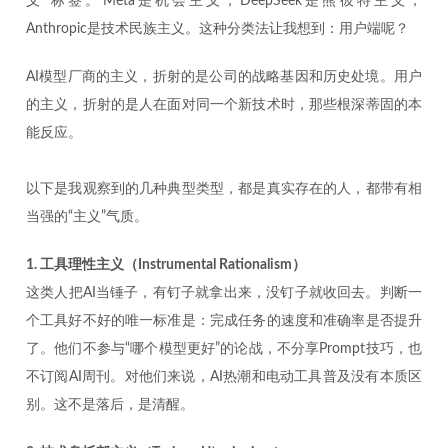
义”标签。Meta是机会主义，DeepSeek是熊彼特主义，
Anthropic是技术民族主义。这种分类法让我想到：用户端呢？
AI模型厂商的主义，折射的是公司的战略基因和历史处境。用户
的主义，折射的是人在面对同一个新技术时，那些根深蒂固的本
能反应。
以下是我观察到的几种典型类型，都是真实存在的人，都带有相
当强的“主义”气质。
1. 工具理性主义（Instrumental Rationalism）
这类人把AI当锤子，有钉子就拿出来，没钉子就收回去。判断一
个工具好不好的唯一标准是：完成任务的速度和准确率是否提升
了。他们不参与“哪个模型更好”的论战，不分享Prompt技巧，也
不订阅AI周刊。对他们来说，AI热潮和电动工具普及没有本质区
别。这不是落后，是清醒。