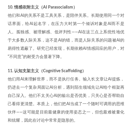
10. 情感依附主义（AI Parasocialism）
他们和AI的关系不是工具关系，是陪伴关系。长期使用同一个对
话界面，给AI起名字，在压力大时第一个倾诉对象是AI而不是
人。孤独感、被理解感、低评判性——AI在这三点上系统性地优
于大多数人际关系，这不是AI的错，而是人际关系的问题被AI的
易得性遮蔽了。研究已经发现，长期依赖AI情感回应的用户，对
“不同意”的耐受力会显著下降。
11. 认知支架主义（Cognitive Scaffolding）
他们用AI来理解世界，而不是执行任务。输入长文章让AI提炼，
扔进去一个复杂局面让AI分析，遇到陌生领域先让AI给个框架再
自己深入。他们不太关心AI的输出是否优美，只关心是否帮助自
己看得更清楚。本质上，他们把AI当成了一个随时可调用的思维
伙伴——这可能是目前最健康的使用姿态之一，但也最难被量化
和炫耀，因此在讨论中常常是隐形的。