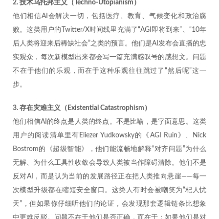
2. 技术乌托邦主义（Techno-Utopianism）
他们相信AI会解决一切，包括医疗、教育、气候变化和政治腐
败。这类用户的Twitter/X时间线里充满了“AGI即将到来”、“10年
后人类将迎来后稀缺社会”之类的预言。他们是AI发布会直播的忠
实观众，每次新模型出来都会写一篇充满感叹号的感想文。问题
不在于他们的乐观，而在于这种乐观往往跳过了“然后呢”这一
步。
3. 存在灾难主义（Existential Catastrophism）
他们相信AI的终点是人类的终点。不是比喻，是字面意思。这类
用户的阅读清单里有Eliezer Yudkowsky的《AGI Ruin》、Nick
Bostrom的《超级智能》，他们能流畅地解释“对齐问题”为什么
无解、为什么工具性收敛会导致人类被当作障碍清除。他们不是
反对AI，而是认为当前的发展路径正在把人类推向悬崖——每一
次模型升级都在缩短安全窗口。这类人有时会被嘲笑为“杞人忧
天”，但如果你仔细听他们的论证，会发现那套逻辑链条比想象
中更难反驳。问题不在于他们是否正确，而在于：如果他们是对