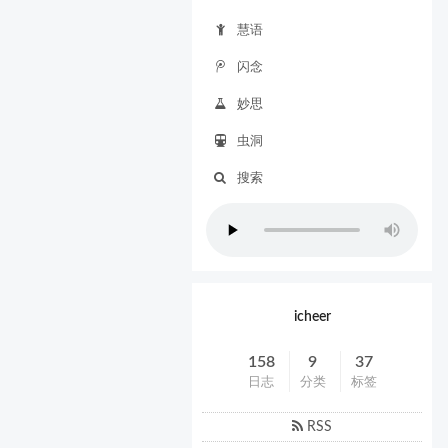
慧语
闪念
妙思
虫洞
搜索
icheer
158
9
37
日志
分类
标签
RSS