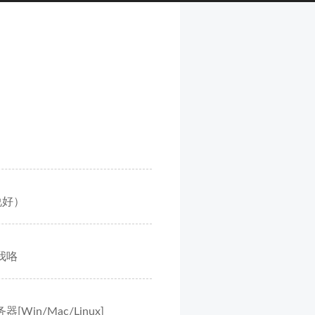
都说好）
我咯
[Win/Mac/Linux]