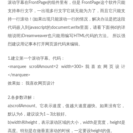
滚动字幕在FrontPage的组件里有，但是 FrontPage这个软件只能
支持单行文字，一出现多行文字它就无能为力了，而且它只能支
持一行滚动！(如果出现只能滚动一行的情况，解决办法是把这段
代码嵌入到javascript的document.write里面，请看下面例d的详
细说明)Dreamweaver也只能用编写HTML代码的方法。 所以强
烈建议用记事本打开网页源代码来编辑。
1.建立第一个滚动字幕。代码：
<marquee scrollAmount=2 width=300>我喜欢网页设计
</marquee>
效果如： 我喜欢网页设计
2.各参数详解：
a)
scrollAmount。它表示速度，值越大速度越快。如果没有它，
默认为6，建议设为1～3比较好。
b)width和height，表示滚动区域的大小，width是宽度，height是
高度。特别是在做垂直滚动的时候，一定要设height的值。