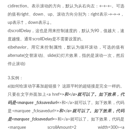
c)
direction。表示滚动的方向，默认为从右向左：←←←。可选
的值有right、down、up。滚动方向分别为：right表示→→→，
up表示↑，down表示↓。
d)scrollDelay，这也是用来控制速度的，默认为90，值越大，速
度越慢。通常scrollDelay是不需要设置的。
e)behavior。用它来控制属性，默认为循环滚动，可选的值有
alternate(交替滚动)、slide(幻灯片效果，指的是滚动一次，然后
停止滚动)
3.实例：
a)如何给滚动字幕加超链接？ 这跟平时的超链接是完全一样的。
只要在文字外面加上<a href=
>和</a>就可以了。如下效果，代
码是<marquee _fcksavedurl=
>和</a>就可以了。如下效果，代码
是<marquee _fcksavedurl=
>和</a>就可以了。如下效果，代码
是<marquee _fcksavedurl=
>和</a>就可以了。如下效果，代码是
<marquee scrollAmount=2 width=300><a