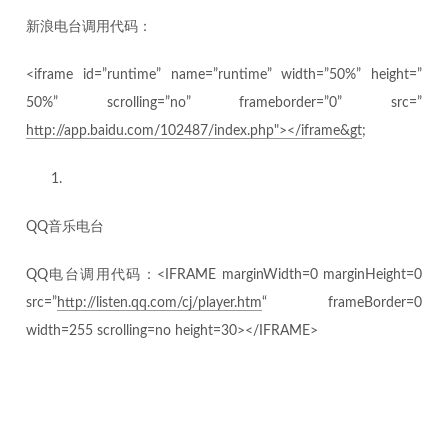
新浪电台调用代码：
<iframe id=”runtime” name=”runtime” width=”50%” height=”
50%” scrolling=”no” frameborder=”0” src=”
http://app.baidu.com/102487/index.php"></iframe&gt
;
QQ音乐电台
QQ电台调用代码：<IFRAME marginWidth=0 marginHeight=0
src=”
http://listen.qq.com/cj/player.htm
“ frameBorder=0
width=255 scrolling=no height=30></IFRAME>