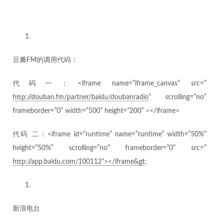
豆瓣FM的调用代码：
代码一：<iframe name=”iframe_canvas” src=”
http://douban.fm/partner/baidu/doubanradio
“ scrolling=”no”
frameborder=”0” width=”500” height=”200” ></iframe>
代码 二：<iframe id=”runtime” name=”runtime” width=”50%”
height=”50%” scrolling=”no” frameborder=”0” src=”
http://app.baidu.com/100112"></iframe&gt
;
新浪电台