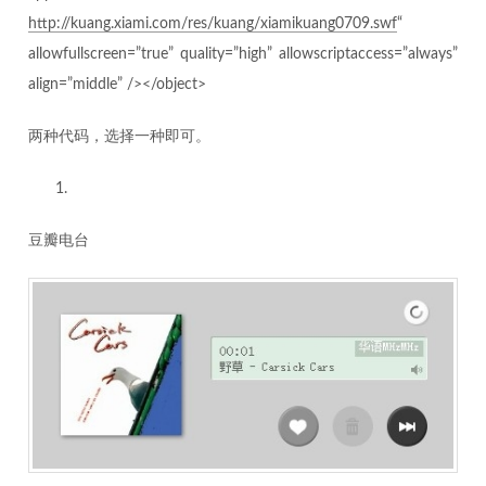
http://kuang.xiami.com/res/kuang/xiamikuang0709.swf
“
allowfullscreen=”true” quality=”high” allowscriptaccess=”always”
align=”middle” /></object>
两种代码，选择一种即可。
豆瓣电台