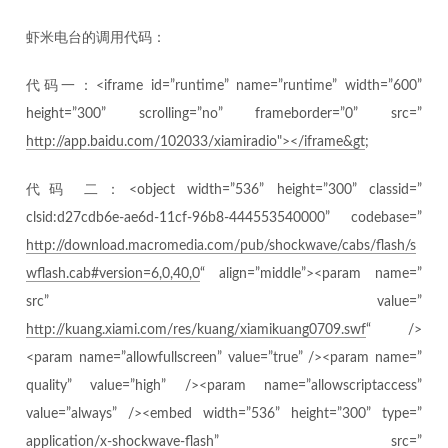
虾米电台的调用代码：
代码一：<iframe id=”runtime” name=”runtime” width=”600”
height=”300” scrolling=”no” frameborder=”0” src=”
http://app.baidu.com/102033/xiamiradio"></iframe&gt
;
代码 二：<object width=”536” height=”300” classid=”
clsid:d27cdb6e-ae6d-11cf-96b8-444553540000” codebase=”
http://download.macromedia.com/pub/shockwave/cabs/flash/s
wflash.cab#version=6,0,40,0
“ align=”middle”><param name=”
src” value=”
http://kuang.xiami.com/res/kuang/xiamikuang0709.swf
“ />
<param name=”allowfullscreen” value=”true” /><param name=”
quality” value=”high” /><param name=”allowscriptaccess”
value=”always” /><embed width=”536” height=”300” type=”
application/x-shockwave-flash” src=”