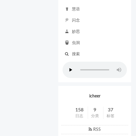
慧语
闪念
妙思
虫洞
搜索
icheer
158
9
37
日志
分类
标签
RSS