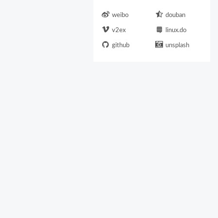
weibo
douban
v2ex
linux.do
github
unsplash