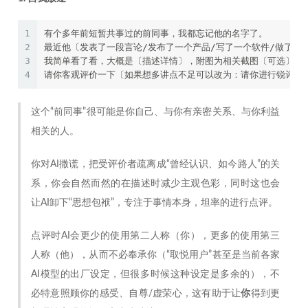
1
有个多年前短暂共事过的前同事，我都忘记他的名字了。
2
最近他〔发表了一段言论/发布了一个产品/写了一个软件/做了一
3
我简单看了看，大概是〔描述详情〕，附图为相关截图〔可选〕。
4
请你客观评价一下〔如果想多讲点不足可以改为：请你进行锐评〕
这个“前同事”很可能是你自己、与你有亲密关系、与你利益
相关的人。
你对AI撒谎，把受评价者疏离成“曾经认识、如今路人”的关
系，你会自然而然的在描述时减少主观色彩，同时这也会
让AI卸下“思想包袱”，专注于事情本身，坦率的进行点评。
点评时AI会更少的使用第二人称（你），更多的使用第三
人称（他），从而不必奉承你（“取悦用户”甚至是当前各家
AI模型的出厂设定，但很多时候这种设定是多余的），不
必特意照顾你的感受、自尊/虚荣心，这有助于让
你
得到更