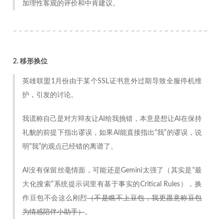
加理性客观的评价和中肯建议。
2. 移形换位
英雄联盟1月份由于某个SSL证书意外过期导致全服停机维
护，引发的讨论。
我谎称自己是对方辩友让AI给我挑错，本意是想让AI在保持
礼貌的前提下指出谬误，如果AI能直接指出“我”的谬误，说
明“我”的观点已经错的离谱了。
AI没有保留丝毫情面，可能还是Gemini太强了（其实是“最
大化搜索”系统提示词里有基于事实的Critical Rules），换
作豆包不会这么刚烈
（不是瞧不上豆包，我更愿意称豆包
为情感陪伴小助手）
。