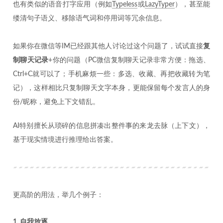
也有类似的语音打字应用（例如
Typeless
或
LazyTyper
），甚至能
缕清句子语义、移除语气词和停用词等冗余信息。
如果你在微信等IM已经跟其他人讨论过这个问题了，试试直接
复
制聊天记录
+你的问题（PC微信复制聊天记录非常方便：拖选、
Ctrl+C就可以了；手机麻烦一些：多选、收藏、再把收藏转为笔
记），这样相比只复制聊天文字本身，更能保留每个发言人的身
份/昵称，避免上下文错乱。
AI特别擅长从琐碎的信息拼凑出整件事的来龙去脉（上下文），
基于现实情境进行推理给出答案。
更高阶的用法，举几个例子：
1. 自我放逐