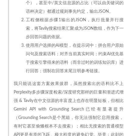
个），甚至中/英文信息源的占比（可以由关键词的
语种决定）都通过规则事先约定，输出JSON。
工程侧根据步骤1输出的JSON，执行批量并行搜
索，将Tavily搜索结果汇聚成为JSON数组，作为下一
步回答问题的依据。
使用用户选择的AI模型，在提示词中：拼合用户原始
问句及搜索语料；对齐当前真实时间；约束AI优先基
于搜索引擎得来的语料（而非过时的训练知识库）进
行回答；强制在回答末尾注明参考链接。
我只能说这套方案效果拔群，虽然搜索出的语料比不上
Perplexity多步骤深度检索/深度研究那样的巨量和渐进式增
强 & Tavily在中文信源的丰富度上也存在明显短板，但相比
Gemini API with Grounding Search已经有显著提升
（Grounding Search是个黑箱，你无法强制它启用搜索，
有时它甚至偷懒根本不去搜索）；相比无搜索的普通模型
API更是有质的飞跃、极大程度的避免幻觉。毕竟：此刻的