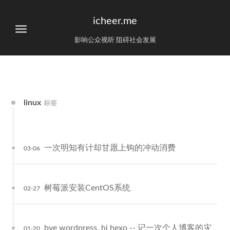
icheer.me
影响公众视听 阻碍社会发展
linux
标签
一次明知有计却甘愿上钩的冲动消费
03-06
树莓派安装CentOS系统
02-27
bye wordpress, hi hexo -- 记一次个人博客的灾
01-20